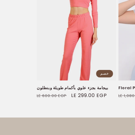
خصم
Floral 
بيجامة بجزء علوي بأكمام طويلة وبنطلون
السعر
سعر
LE 299.00 EGP
السعر
LE 600.00 EGP
LE 1,08
العادي
البيع
العادي