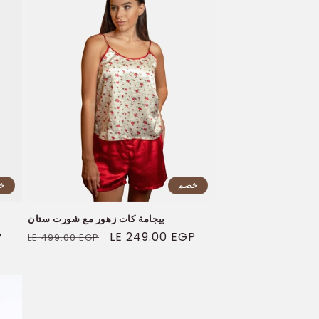
خصم
خ
بيجامة كات زهور مع شورت ستان
سعر
LE 249.00 EGP
السعر
P
LE 499.00 EGP
البيع
العادي