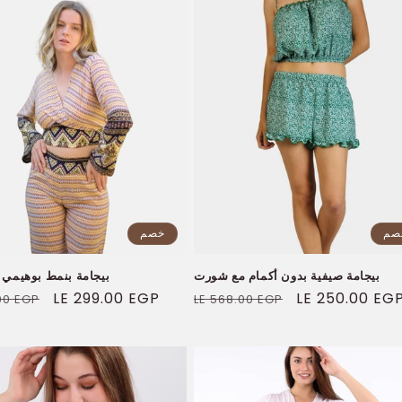
صم
خصم
بيجامة صيفية بدون أكمام مع شورت
بيجامة بنمط بوهيمي 
سعر
LE 250.00 EG
السعر
سعر
LE 299.00 EGP
00 EGP
LE 568.00 EGP
البيع
العادي
البيع