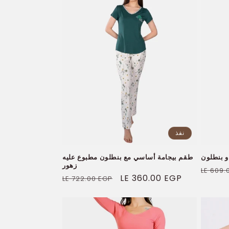
ع
ة
:
نفذ
و بنطلون
طقم بيجامة أساسي مع بنطلون مطبوع عليه
زهور
السعر
LE 609.
سعر
LE 360.00 EGP
السعر
LE 722.00 EGP
العادي
البيع
العادي