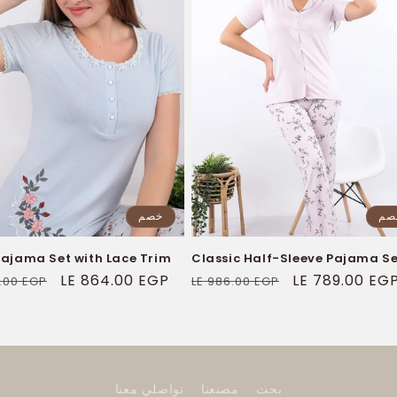
صم
خصم
Pajama Set with Lace Trim
Classic Half-Sleeve Pajama Se
سعر
LE 789.00 EG
السعر
سعر
LE 864.00 EGP
0.00 EGP
LE 986.00 EGP
البيع
العادي
البيع
بحث
مصنعنا
تواصلي معنا