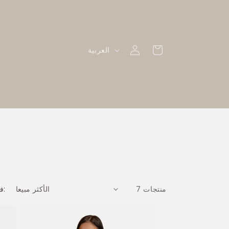
تسجيل
ل
العربة
العربية
الدخول
غ
ة
7 منتجات
فرز حسب: